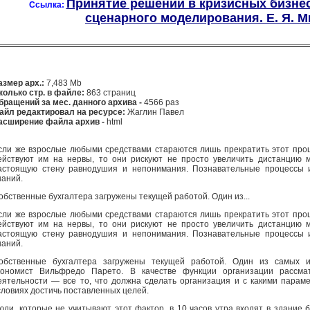
Принятие решений в кризисных бизне
Ссылка:
сценарного моделирования. Е. Я. Ми
азмер арх.:
7,483 Mb
колько стр. в файле:
863 страниц
бращений за мес. данного архива -
4566 раз
айл редактировал на ресурсе:
Жаглин Павел
асширение файла архив -
html
сли же взрослые любыми средствами стараются лишь прекратить этот проце
ействуют им на нервы, то они рискуют не просто увеличить дистанцию м
астоящую стену равнодушия и непонимания. Познавательные процессы 
наний.
обственные бухгалтера загружены текущей работой. Один из...
сли же взрослые любыми средствами стараются лишь прекратить этот проце
ействуют им на нервы, то они рискуют не просто увеличить дистанцию м
астоящую стену равнодушия и непонимания. Познавательные процессы 
наний.
обственные бухгалтера загружены текущей работой. Один из самых и
кономист Вильфредо Парето. В качестве функции организации рассма
еятельности — все то, что должна сделать организация и с какими парам
словиях достичь поставленных целей.
юди, которые не учитывают этот фактор, в 10 часов утра входят в здание 