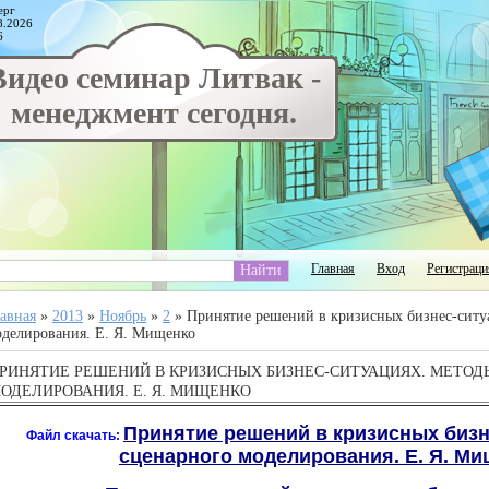
ерг
8.2026
6
Видео семинар Литвак -
менеджмент сегодня.
Главная
Вход
Регистраци
авная
»
2013
»
Ноябрь
»
2
» Принятие решений в кризисных бизнес-ситу
делирования. Е. Я. Мищенко
РИНЯТИЕ РЕШЕНИЙ В КРИЗИСНЫХ БИЗНЕС-СИТУАЦИЯХ. МЕТОД
ОДЕЛИРОВАНИЯ. Е. Я. МИЩЕНКО
Принятие решений в кризисных бизн
Файл скачать:
сценарного моделирования. Е. Я. Мищ