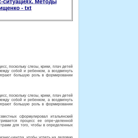
с-ситуациях. Методы
щенко - txt
сс, поскольку слезы, крики, плач детей
ежду собой и ребенком, а воздвигнуть
играют большую роль в формировании
сс, поскольку слезы, крики, плач детей
ежду собой и ребенком, а воздвигнуть
играют большую роль в формировании
звестных сформулировал итальянский
тривается процесс ее опре¬деленной
етрами для того, чтобы в определенных
бизнес-центра, чтобы успеть на деловую