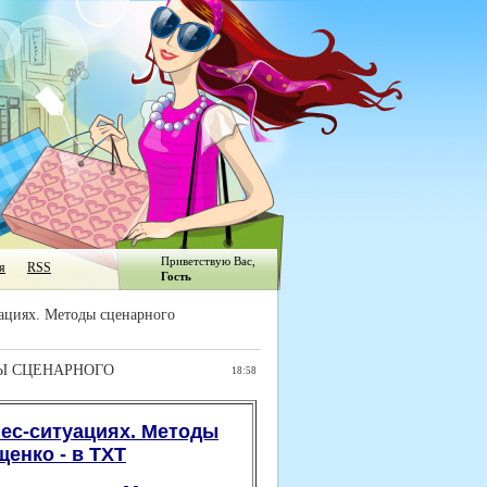
Приветствую Вас
,
я
RSS
Гость
ациях. Методы сценарного
Ы СЦЕНАРНОГО
18:58
ес-ситуациях. Методы
енко - в TXT