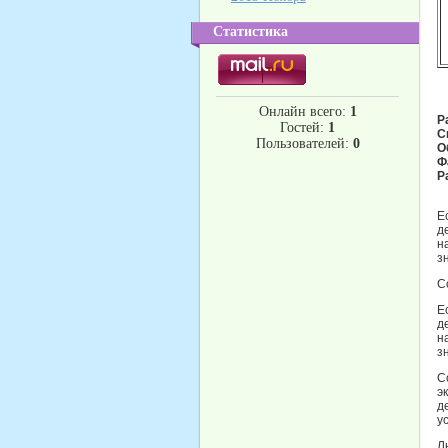
Статистика
Онлайн всего:
1
Р
Гостей:
1
С
Пользователей:
0
О
Ф
Р
Е
д
н
з
С
Е
д
н
з
С
э
д
у
Л