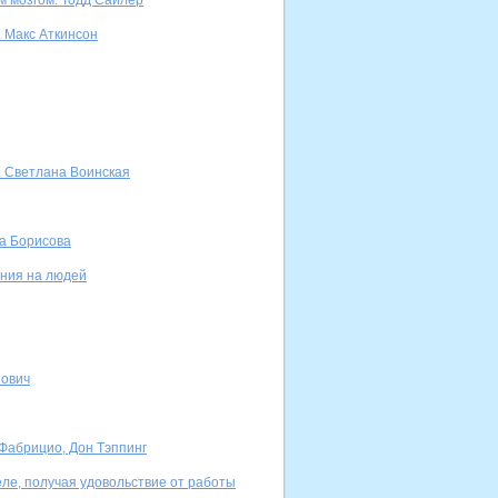
м мозгом. Тодд Сайлер
. Макс Аткинсон
а. Светлана Воинская
а Борисова
ияния на людей
нович
 Фабрицио, Дон Тэппинг
еле, получая удовольствие от работы