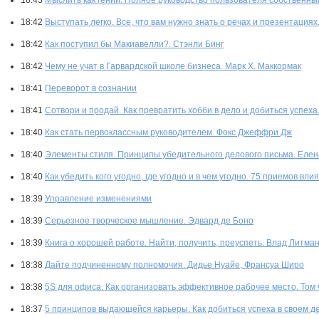
18:43
Мыслить как гений. Полное руководство пользователя собственны
18:42
Выступать легко. Все, что вам нужно знать о речах и презентациях
18:42
Как поступил бы Макиавелли?. Стэнли Бинг
18:42
Чему не учат в Гарвардской школе бизнеса. Марк Х. Маккормак
18:41
Переворот в сознании
18:41
Сотвори и продай. Как превратить хобби в дело и добиться успех
18:40
Как стать первоклассным руководителем. Фокс Джеффри Дж
18:40
Элементы стиля. Принципы убедительного делового письма. Елен
18:40
Как убедить кого угодно, где угодно и в чем угодно. 75 приемов вл
18:39
Управление изменениями
18:39
Серьезное творческое мышление. Эдвард де Боно
18:39
Книга о хорошей работе. Найти, получить, преуспеть. Влад Литма
18:38
Дайте подчиненному полномочия. Дидье Нуайе, Франсуа Широ
18:38
5S для офиса. Как организовать эффективное рабочее место. Том
18:37
5 принципов выдающейся карьеры. Как добиться успеха в своем д