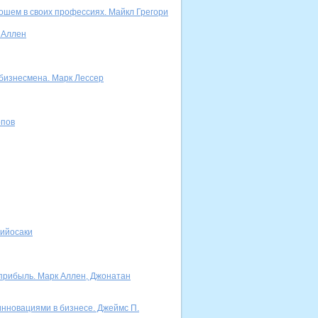
ошем в своих профессиях. Майкл Грегори
 Аллен
 бизнесмена. Марк Лессер
опов
Кийосаки
 прибыль. Марк Аллен, Джонатан
инновациями в бизнесе. Джеймс П.