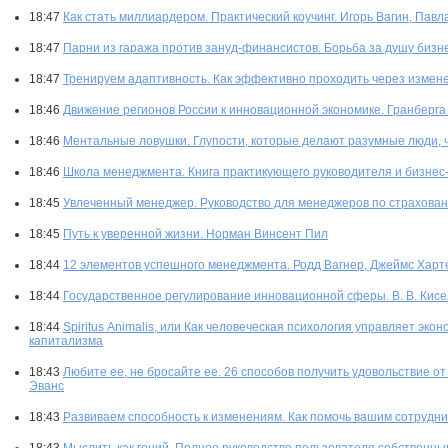
18:47
Как стать миллиардером. Практический коучинг. Игорь Вагин, Павл
18:47
Парни из гаража против зануд-финансистов. Борьба за душу бизне
18:47
Тренируем адаптивность. Как эффективно проходить через измене
18:46
Движение регионов России к инновационной экономике. Гранберга А.
18:46
Ментальные ловушки. Глупости, которые делают разумные люди, ч
18:46
Школа менеджмента. Книга практикующего руководителя и бизнес
18:45
Увлеченный менеджер. Руководство для менеджеров по страхова
18:45
Путь к уверенной жизни. Норман Винсент Пил
18:44
12 элементов успешного менеджмента. Родд Вагнер, Джеймс Харт
18:44
Государственное регулирование инновационной сферы. В. В. Кисе
18:44
Spiritus Аnimalis, или Как человеческая психология управляет эко
капитализма
18:43
Любите ее, не бросайте ее. 26 способов получить удовольствие о
Эванс
18:43
Развиваем способность к изменениям. Как помочь вашим сотрудн