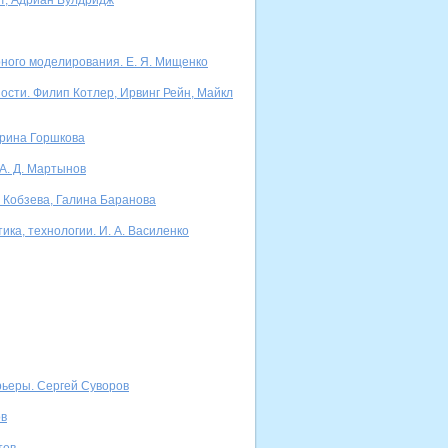
т, Адриан Вулдридж
ного моделирования. Е. Я. Мищенко
сти. Филип Котлер, Ирвинг Рейн, Майкл
ерина Горшкова
А. Д. Мартынов
 Кобзева, Галина Баранова
ка, технологии. И. А. Василенко
рьеры. Сергей Суворов
ов