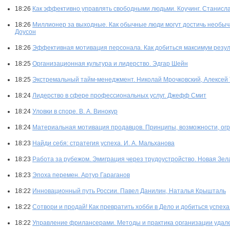
18:26
Как эффективно управлять свободными людьми. Коучинг. Станис
18:26
Миллионер за выходные. Как обычные люди могут достичь необыч
Доусон
18:26
Эффективная мотивация персонала. Как добиться максимум резул
18:25
Организационная культура и лидерство. Эдгар Шейн
18:25
Экстремальный тайм-менеджмент. Николай Мрочковский, Алексей 
18:24
Лидерство в сфере профессиональных услуг. Джефф Смит
18:24
Уловки в споре. В. А. Винокур
18:24
Материальная мотивация продавцов. Принципы, возможности, огр
18:23
Найди себя: стратегия успеха. И. А. Мальханова
18:23
Работа за рубежом. Эмиграция через трудоустройство. Новая Зел
18:23
Эпоха перемен. Артур Гараганов
18:22
Инновационный путь России. Павел Данилин, Наталья Крышталь
18:22
Сотвори и продай! Как превратить хобби в Дело и добиться успех
18:22
Управление фрилансерами. Методы и практика организации удал