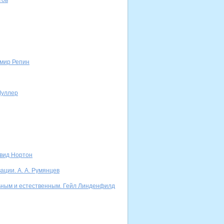
тов
имир Репин
Шуллер
йвид Нортон
ации. А. А. Румянцев
льным и естественным. Гейл Линденфилд