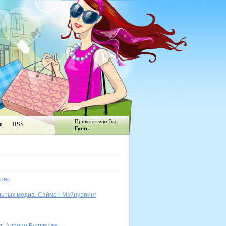
Приветствую Вас
,
я
RSS
Гость
ктер
альных медиа. Саймон Мэйнуоринг