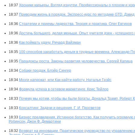
18:37
Хроники карьеры. Взгляд изнутри. Профессионалы о плохом и хор
18:37
Приводим жизнь в порядок. Экспресс-курс по методике GTD. Дэвид
18:36
Стратегии и приемы лидерства. Теория и практика. Олег Евтихов
18:36
Достичь большего, делая меньше. Опыт учителя дзен - успешного
18:36
Как поймать удачу. Ричард Вайзман
18:35
100 способов заработать деньги в трудные времена. Александр П
18:35
Парадоксы роста. Законы развития человечества. Сергей Капица
18:34
Собаки продаж. Блэйр Сингер
18:34
Мозги напрокат, или Как найти работу. Наталья Грэйс
18:34
Формула успеха в сетевом маркетинге. Крис Тейлор
18:33
Почему мы хотим, чтобы вы были богаты. Дональд Трамп, Роберт 
18:33
Консалтинг. Задачи и решения. Г. И. Просветов
18:33
Бизнес предвидения. Истинное богатство. Как получить огромную
Робинсон, Джон Ф. Демартини
18:32
Возврат на инновации. Практическое руководство по управлению 