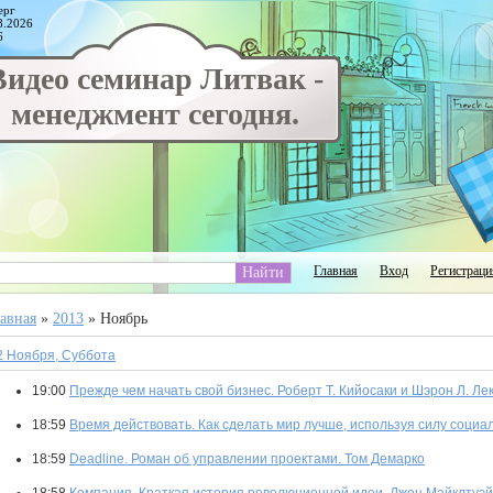
ерг
8.2026
6
Видео семинар Литвак -
менеджмент сегодня.
Главная
Вход
Регистраци
авная
»
2013
»
Ноябрь
2 Ноября, Суббота
19:00
Прежде чем начать свой бизнес. Роберт Т. Кийосаки и Шэрон Л. Ле
18:59
Время действовать. Как сделать мир лучше, используя силу соци
18:59
Deadline. Роман об управлении проектами. Том Демарко