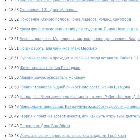
18:53
Как выбраться из долгов. Пособие по выживанию. Муса Есмагамбе
18:53
Отношения 101. Джон Максвелл
18:52
Покорение Южного полюса. Гонка лидеров. Роланд Хантфорд
18:52
Уроки финансового выживания для студентов. Янина Наволоцкая
18:51
Бизнес-процессы. Моделирование, внедрение, управление. Влад
18:51
Поиск работы для чайников. Макс Мессмер
18:51
Суровые времена проходят, а сильные люди остаются. Роберт Г. 
18:50
Жизнь сначала. Черил Ричардсон
18:50
Марвин Бауэр, основатель McKinsey
18:50
Тренинг тренеров: 9 дней личностного роста. Ирина Шевцова
18:49
Награда за блестящую реализацию стратегии. Роберт Каплан, Дэ
18:49
Менеджмент инноваций. Как научную разработку довести до иннов
18:49
Теория и практика ассертивности, или Как быть открытым, деяте
18:48
Перегорел. Джон Вон Эйкен
18:48
Искусство вести переговоры и заключать сделки. Герб Коэн