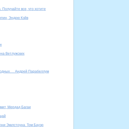
 Получайте все, что хотите
ппин, Эндрю Кэйв
н
ена Ветлужских
ыходных…. Андрей Парабеллум
Смит, Мердад Багаи
ущай
рни Экклстоуна. Том Бауэр