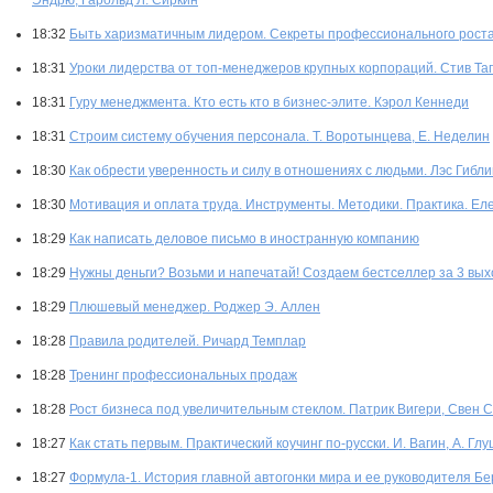
Эндрю, Гарольд Л. Сиркин
18:32
Быть харизматичным лидером. Секреты профессионального роста.
18:31
Уроки лидерства от топ-менеджеров крупных корпораций. Стив Та
18:31
Гуру менеджмента. Кто есть кто в бизнес-элите. Кэрол Кеннеди
18:31
Строим систему обучения персонала. Т. Воротынцева, Е. Неделин
18:30
Как обрести уверенность и силу в отношениях с людьми. Лэс Гибли
18:30
Мотивация и оплата труда. Инструменты. Методики. Практика. Ел
18:29
Как написать деловое письмо в иностранную компанию
18:29
Нужны деньги? Возьми и напечатай! Создаем бестселлер за 3 в
18:29
Плюшевый менеджер. Роджер Э. Аллен
18:28
Правила родителей. Ричард Темплар
18:28
Тренинг профессиональных продаж
18:28
Рост бизнеса под увеличительным стеклом. Патрик Вигери, Свен 
18:27
Как стать первым. Практический коучинг по-русски. И. Вагин, А. Гл
18:27
Формула-1. История главной автогонки мира и ее руководителя Бе