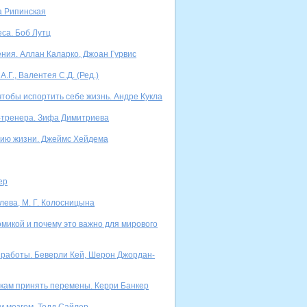
а Рипинская
са. Боб Лутц
ния. Аллан Каларко, Джоан Гурвис
Г., Валентея С.Д. (Ред.)
тобы испортить себе жизнь. Андре Кукла
-тренера. Зифа Димитриева
нию жизни. Джеймс Хейдема
ер
лева, М. Г. Колосницына
номикой и почему это важно для мирового
т работы. Беверли Кей, Шерон Джордан-
икам принять перемены. Керри Банкер