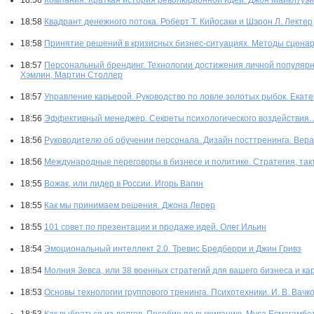
18:58
Компания. Краткая история революционной идеи. Джон Майклтуэй
18:58
Квадрант денежного потока. Роберт Т. Кийосаки и Шэрон Л. Лектер
18:58
Принятие решений в кризисных бизнес-ситуациях. Методы сценар
18:57
Персональный брендинг. Технологии достижения личной популярно
Хэмлин, Мартин Столлер
18:57
Управление карьерой. Руководство по ловле золотых рыбок. Екат
18:56
Эффективный менеджер. Секреты психологического воздействия. 
18:56
Руководителю об обучении персонала. Дизайн посттренинга. Вера
18:56
Международные переговоры в бизнесе и политике. Стратегия, такти
18:55
Вожак, или лидер в России. Игорь Вагин
18:55
Как мы принимаем решения. Джона Лерер
18:55
101 совет по презентации и продаже идей. Олег Ильин
18:54
Эмоциональный интеллект 2.0. Тревис Бредберри и Джин Гривз
18:54
Молния Зевса, или 38 военных стратегий для вашего бизнеса и ка
18:53
Основы технологии группового тренинга. Психотехники. И. В. Вачк