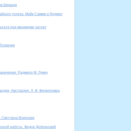
лав Шекшня
айного успеха. Майк Самми и Роджер
ьтата при минимуме затрат
Толкачев
аничения. Радмило М. Лукич
андия, Австралия. Л. Ф. Филипповец
а. Светлана Воинская
енной работы. Федор Добрянский